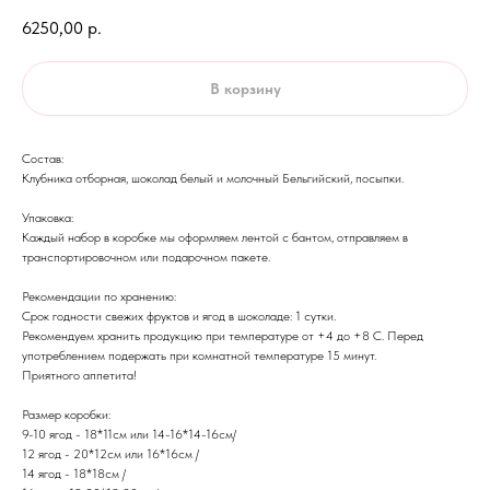
6250,00
р.
В корзину
Состав:
Клубника отборная, шоколад белый и молочный Бельгийский, посыпки.
Упаковка:
Каждый набор в коробке мы оформляем лентой с бантом, отправляем в
транспортировочном или подарочном пакете.
Рекомендации по хранению:
Срок годности свежих фруктов и ягод в шоколаде: 1 сутки.
Рекомендуем хранить продукцию при температуре от +4 до +8 С. Перед
употреблением подержать при комнатной температуре 15 минут.
​Приятного аппетита!
Размер коробки:
9-10 ягод - 18*11см или 14-16*14-16см/
12 ягод - 20*12см или 16*16см /
14 ягод - 18*18см /