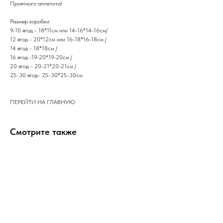
​Приятного аппетита!
Размер коробки:
9-10 ягод - 18*11см или 14-16*14-16см/
12 ягод - 20*12см или 16-18*16-18см /
14 ягод - 18*18см /
16 ягод -19-20*19-20см /
20 ягод - 20-21*20-21см /
25-30 ягод- 25-30*25-30см
ПЕРЕЙТИ НА ГЛАВНУЮ
Смотрите также