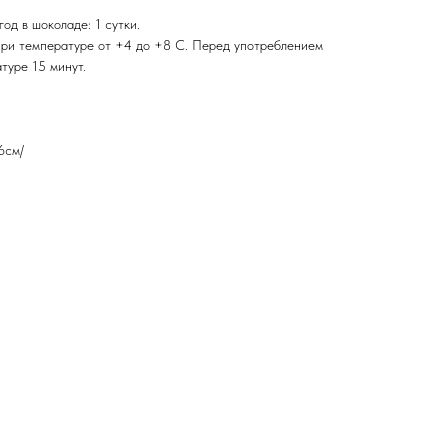
од в шоколаде: 1 сутки.
при температуре от +4 до +8 С. Перед употреблением
туре 15 минут.
6см/