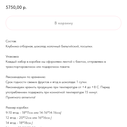
5750,00
р.
В корзину
Состав:
Клубника отборная, шоколад молочный Бельгийский, посыпки.
Упаковка:
Каждый набор в коробке мы оформляем лентой с бантом, отправляем в
транспортировочном или подарочном пакете.
Рекомендации по хранению:
Срок годности свежих фруктов и ягод в шоколаде: 1 сутки.
Рекомендуем хранить продукцию при температуре от +4 до +8 С. Перед
употреблением подержать при комнатной температуре 15 минут.
​Приятного аппетита!
Размер коробки:
9-10 ягод - 18*11см или 14-16*14-16см/
12 ягод - 20*12см или 16*16см /
14 ягод - 18*18см /