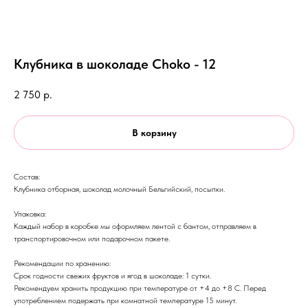
Клубника в шоколаде Choko - 12
2 750
р.
В корзину
Состав:
Клубника отборная, шоколад молочный Бельгийский, посыпки.
Упаковка:
Каждый набор в коробке мы оформляем лентой с бантом, отправляем в
транспортировочном или подарочном пакете.
Рекомендации по хранению:
Срок годности свежих фруктов и ягод в шоколаде: 1 сутки.
Рекомендуем хранить продукцию при температуре от +4 до +8 С. Перед
употреблением подержать при комнатной температуре 15 минут.