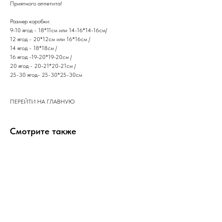
​Приятного аппетита!
Размер коробки:
9-10 ягод - 18*11см или 14-16*14-16см/
12 ягод - 20*12см или 16*16см /
14 ягод - 18*18см /
16 ягод -19-20*19-20см /
20 ягод - 20-21*20-21см /
25-30 ягод- 25-30*25-30см
ПЕРЕЙТИ НА ГЛАВНУЮ
Смотрите также