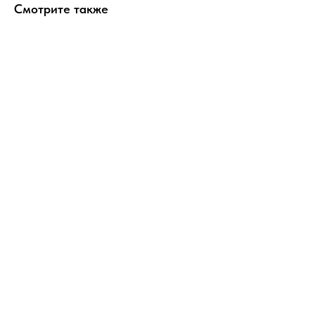
Смотрите также
ERROR:Not found category