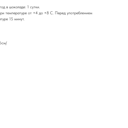
од в шоколаде: 1 сутки.
при температуре от +4 до +8 С. Перед употреблением
туре 15 минут.
6см/