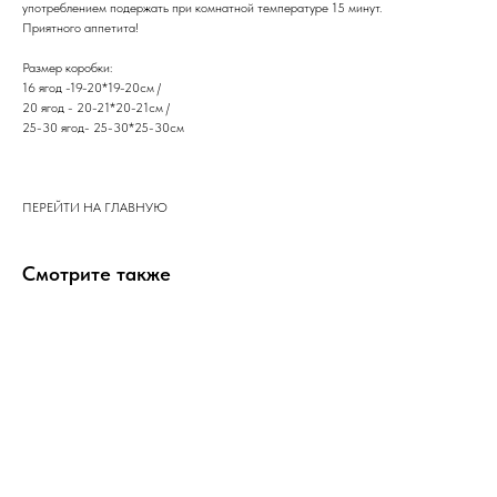
употреблением подержать при комнатной температуре 15 минут.
​Приятного аппетита!
Размер коробки:
16 ягод -19-20*19-20см /
20 ягод - 20-21*20-21см /
25-30 ягод- 25-30*25-30см
ПЕРЕЙТИ НА ГЛАВНУЮ
Смотрите также