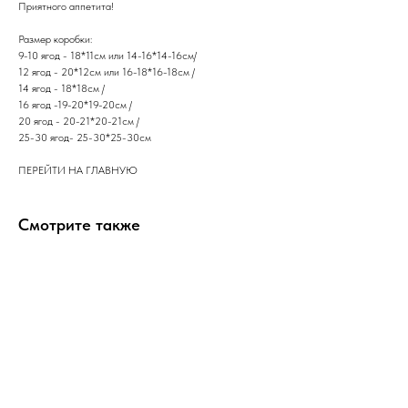
​Приятного аппетита!
Размер коробки:
9-10 ягод - 18*11см или 14-16*14-16см/
12 ягод - 20*12см или 16-18*16-18см /
14 ягод - 18*18см /
16 ягод -19-20*19-20см /
20 ягод - 20-21*20-21см /
25-30 ягод- 25-30*25-30см
ПЕРЕЙТИ НА ГЛАВНУЮ
Смотрите также