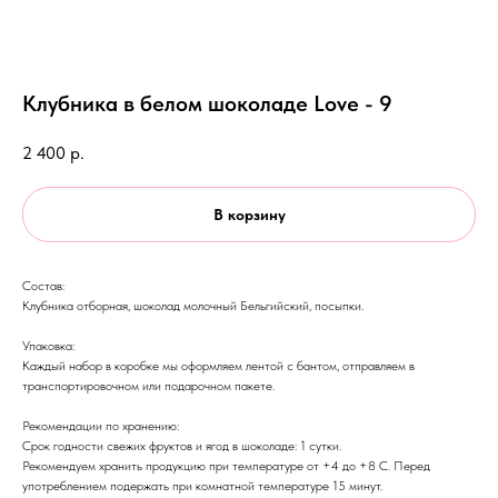
Клубника в белом шоколаде Love - 9
2 400
р.
В корзину
Состав:
Клубника отборная, шоколад молочный Бельгийский, посыпки.
Упаковка:
Каждый набор в коробке мы оформляем лентой с бантом, отправляем в
транспортировочном или подарочном пакете.
Рекомендации по хранению:
Срок годности свежих фруктов и ягод в шоколаде: 1 сутки.
Рекомендуем хранить продукцию при температуре от +4 до +8 С. Перед
употреблением подержать при комнатной температуре 15 минут.