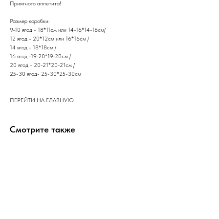
​Приятного аппетита!
Размер коробки:
9-10 ягод - 18*11см или 14-16*14-16см/
12 ягод - 20*12см или 16*16см /
14 ягод - 18*18см /
16 ягод -19-20*19-20см /
20 ягод - 20-21*20-21см /
25-30 ягод- 25-30*25-30см
ПЕРЕЙТИ НА ГЛАВНУЮ
Смотрите также