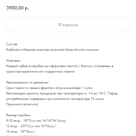
3900,00
р.
В корзину
Состав:
Клубника отборная, шоколад молочный Бельгийский, посыпки.
Упаковка:
Каждый набор в коробке мы оформляем лентой с бантом, отправляем в
транспортировочном или подарочном пакете.
Рекомендации по хранению:
Срок годности свежих фруктов и ягод в шоколаде: 1 сутки.
Рекомендуем хранить продукцию при температуре от +4 до +8 С. Перед
употреблением подержать при комнатной температуре 15 минут.
​Приятного аппетита!
Размер коробки:
9-10 ягод - 18*11см или 14-16*14-16см/
12 ягод - 20*12см или 16*16см /
14 ягод - 18*18см /