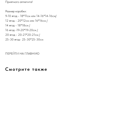
​Приятного аппетита!
Размер коробки:
9-10 ягод - 18*11см или 14-16*14-16см/
12 ягод - 20*12см или 16*16см /
14 ягод - 18*18см /
16 ягод -19-20*19-20см /
20 ягод - 20-21*20-21см /
25-30 ягод- 25-30*25-30см
ПЕРЕЙТИ НА ГЛАВНУЮ
Смотрите также