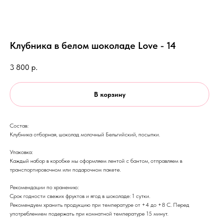
Клубника в белом шоколаде Love - 14
3 800
р.
В корзину
Состав:
Клубника отборная, шоколад молочный Бельгийский, посыпки.
Упаковка:
Каждый набор в коробке мы оформляем лентой с бантом, отправляем в
транспортировочном или подарочном пакете.
Рекомендации по хранению:
Срок годности свежих фруктов и ягод в шоколаде: 1 сутки.
Рекомендуем хранить продукцию при температуре от +4 до +8 С. Перед
употреблением подержать при комнатной температуре 15 минут.