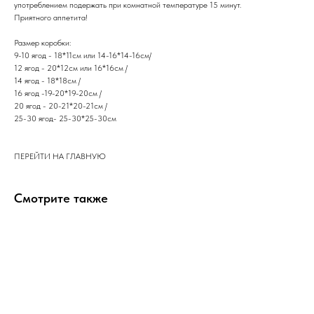
употреблением подержать при комнатной температуре 15 минут.
​Приятного аппетита!
Размер коробки:
9-10 ягод - 18*11см или 14-16*14-16см/
12 ягод - 20*12см или 16*16см /
14 ягод - 18*18см /
16 ягод -19-20*19-20см /
20 ягод - 20-21*20-21см /
25-30 ягод- 25-30*25-30см
ПЕРЕЙТИ НА ГЛАВНУЮ
Смотрите также