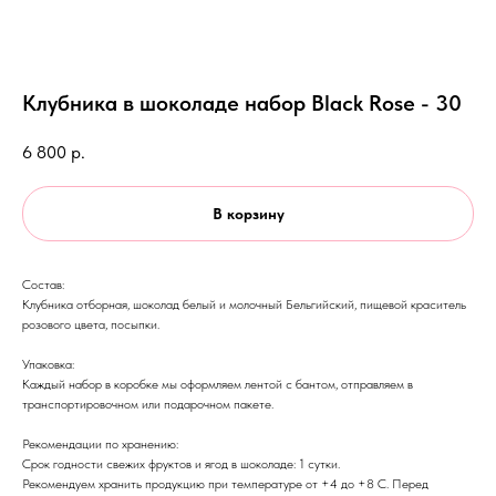
Клубника в шоколаде набор Black Rose - 30
6 800
р.
В корзину
Состав:
Клубника отборная, шоколад белый и молочный Бельгийский, пищевой краситель
розового цвета, посыпки.
Упаковка:
Каждый набор в коробке мы оформляем лентой с бантом, отправляем в
транспортировочном или подарочном пакете.
Рекомендации по хранению:
Срок годности свежих фруктов и ягод в шоколаде: 1 сутки.
Рекомендуем хранить продукцию при температуре от +4 до +8 С. Перед