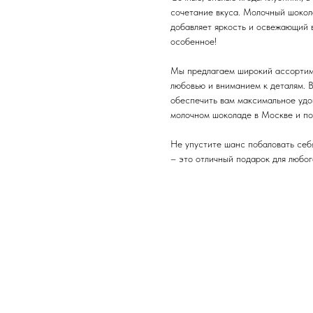
сочетание вкуса. Молочный шокола
добавляет яркость и освежающий в
особенное!
Мы предлагаем широкий ассортим
любовью и вниманием к деталям. В
обеспечить вам максимальное удов
молочном шоколаде в Москве и по
Не упустите шанс побаловать себя
– это отличный подарок для любог