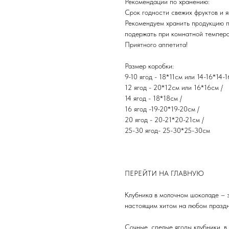
Рекомендации по хранению:
Срок годности свежих фруктов и яг
Рекомендуем хранить продукцию 
подержать при комнатной темпера
​Приятного аппетита!
Размер коробки:
9-10 ягод - 18*11см или 14-16*14-1
12 ягод - 20*12см или 16*16см /
14 ягод - 18*18см /
16 ягод -19-20*19-20см /
20 ягод - 20-21*20-21см /
25-30 ягод- 25-30*25-30см
ПЕРЕЙТИ НА ГЛАВНУЮ
Клубника в молочном шоколаде – 
настоящим хитом на любом праздн
Сочные, спелые ягоды клубники, 