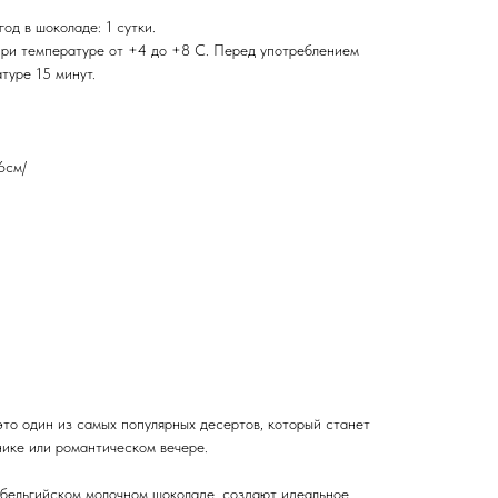
од в шоколаде: 1 сутки.
при температуре от +4 до +8 С. Перед употреблением
туре 15 минут.
6см/
это один из самых популярных десертов, который станет
ике или романтическом вечере.
в бельгийском молочном шоколаде, создают идеальное