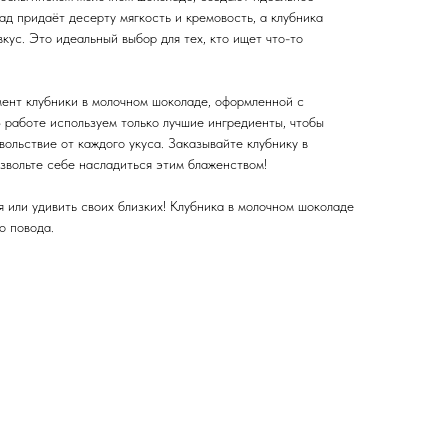
д придаёт десерту мягкость и кремовость, а клубника
кус. Это идеальный выбор для тех, кто ищет что-то
ент клубники в молочном шоколаде, оформленной с
 работе используем только лучшие ингредиенты, чтобы
ольствие от каждого укуса. Заказывайте клубнику в
звольте себе насладиться этим блаженством!
 или удивить своих близких! Клубника в молочном шоколаде
о повода.