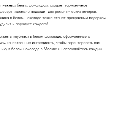
ая нежным белым шоколадом, создает гармоничное
 десерт идеально подходит для романтических вечеров,
убника в белом шоколаде также станет прекрасным подарком
 удивит и порадует каждого!
рианты клубники в белом шоколаде, оформленные с
уем качественные ингредиенты, чтобы гарантировать вам
бнику в белом шоколаде в Москве и наслаждайтесь каждым