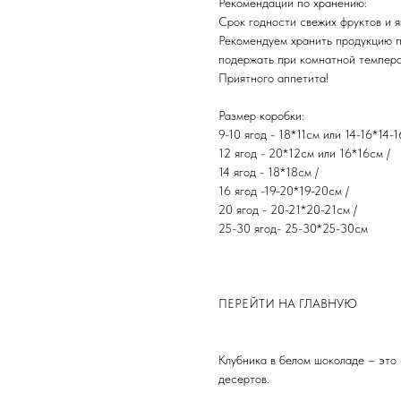
Рекомендации по хранению:
Срок годности свежих фруктов и яг
Рекомендуем хранить продукцию 
подержать при комнатной темпера
​Приятного аппетита!
Размер коробки:
9-10 ягод - 18*11см или 14-16*14-1
12 ягод - 20*12см или 16*16см /
14 ягод - 18*18см /
16 ягод -19-20*19-20см /
20 ягод - 20-21*20-21см /
25-30 ягод- 25-30*25-30см
ПЕРЕЙТИ НА ГЛАВНУЮ
Клубника в белом шоколаде – это
десертов.