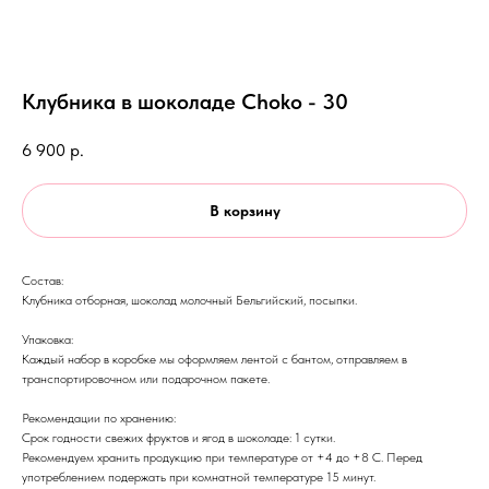
Клубника в шоколаде Choko - 30
6 900
р.
В корзину
Состав:
Клубника отборная, шоколад молочный Бельгийский, посыпки.
Упаковка:
Каждый набор в коробке мы оформляем лентой с бантом, отправляем в
транспортировочном или подарочном пакете.
Рекомендации по хранению:
Срок годности свежих фруктов и ягод в шоколаде: 1 сутки.
Рекомендуем хранить продукцию при температуре от +4 до +8 С. Перед
употреблением подержать при комнатной температуре 15 минут.