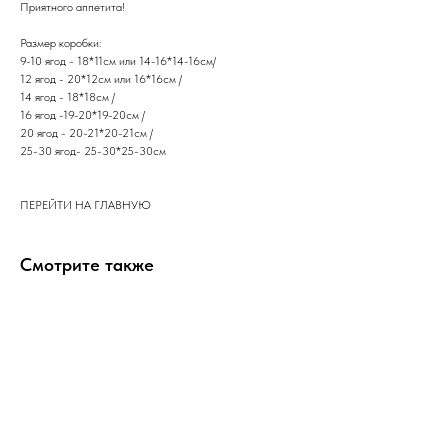
​Приятного аппетита!
Размер коробки:
9-10 ягод - 18*11см или 14-16*14-16см/
12 ягод - 20*12см или 16*16см /
14 ягод - 18*18см /
16 ягод -19-20*19-20см /
20 ягод - 20-21*20-21см /
25-30 ягод- 25-30*25-30см
ПЕРЕЙТИ НА ГЛАВНУЮ
Смотрите также