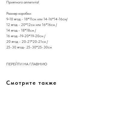
​Приятного аппетита!
Размер коробки:
9-10 ягод - 18*11см или 14-16*14-16см/
12 ягод - 20*12см или 16*16см /
14 ягод - 18*18см /
16 ягод -19-20*19-20см /
20 ягод - 20-21*20-21см /
25-30 ягод- 25-30*25-30см
ПЕРЕЙТИ НА ГЛАВНУЮ
Смотрите также