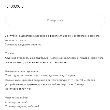
10400,00
р.
В корзину
25 клубник в шоколаде в коробке с эффектным шаром. Изготовление данного
набора 3-5 часа.
Заказы лучше делать заранее.
Состав:
Клубника отборная, шоколад белый и молочный Бельгийский, пищевой краситель
розового цвета, посыпки, коробка, шар с надписью.
Рекомендации по хранению:
Срок годности свежих фруктов и ягод в шоколаде: 1 сутки.
Рекомендуем хранить продукцию при температуре от +4 до +8 С. Перед
употреблением подержать при комнатной температуре 15 минут.
​Приятного аппетита!
Надпись на выбор:
С днем рождения!
С днем рождения, любимая!