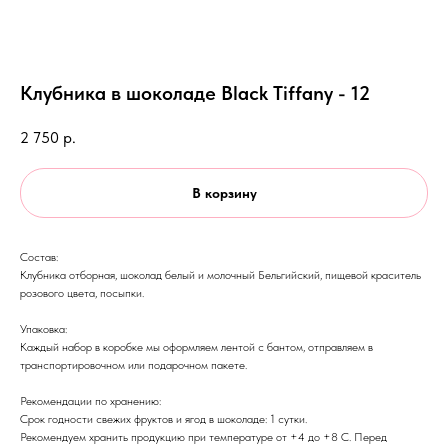
Клубника в шоколаде Black Tiffany - 12
2 750
р.
В корзину
Состав:
Клубника отборная, шоколад белый и молочный Бельгийский, пищевой краситель
розового цвета, посыпки.
Упаковка:
Каждый набор в коробке мы оформляем лентой с бантом, отправляем в
транспортировочном или подарочном пакете.
Рекомендации по хранению:
Срок годности свежих фруктов и ягод в шоколаде: 1 сутки.
Рекомендуем хранить продукцию при температуре от +4 до +8 С. Перед