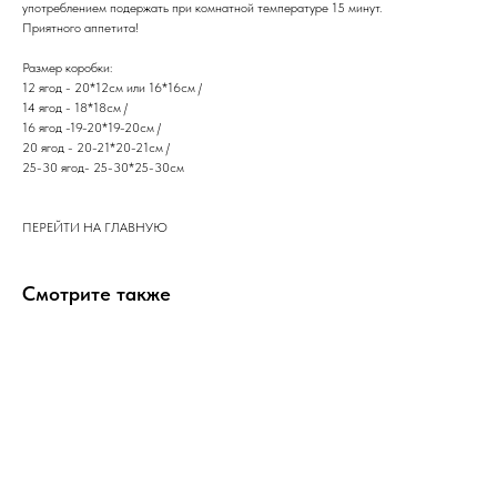
употреблением подержать при комнатной температуре 15 минут.
​Приятного аппетита!
Размер коробки:
12 ягод - 20*12см или 16*16см /
14 ягод - 18*18см /
16 ягод -19-20*19-20см /
20 ягод - 20-21*20-21см /
25-30 ягод- 25-30*25-30см
ПЕРЕЙТИ НА ГЛАВНУЮ
Смотрите также