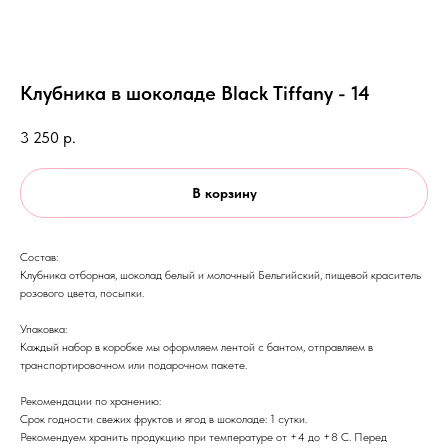
Клубника в шоколаде Black Tiffany - 14
3 250
р.
В корзину
Состав:
Клубника отборная, шоколад белый и молочный Бельгийский, пищевой краситель
розового цвета, посыпки.
Упаковка:
Каждый набор в коробке мы оформляем лентой с бантом, отправляем в
транспортировочном или подарочном пакете.
Рекомендации по хранению:
Срок годности свежих фруктов и ягод в шоколаде: 1 сутки.
Рекомендуем хранить продукцию при температуре от +4 до +8 С. Перед