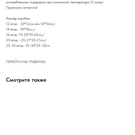
употреблением подержать при комнатной температуре 15 минут.
​Приятного аппетита!
Размер коробки:
12 ягод - 20*12см или 16*16см /
14 ягод - 18*18см /
16 ягод -19-20*19-20см /
20 ягод - 20-21*20-21см /
25-30 ягод- 25-30*25-30см
ПЕРЕЙТИ НА ГЛАВНУЮ
Смотрите также