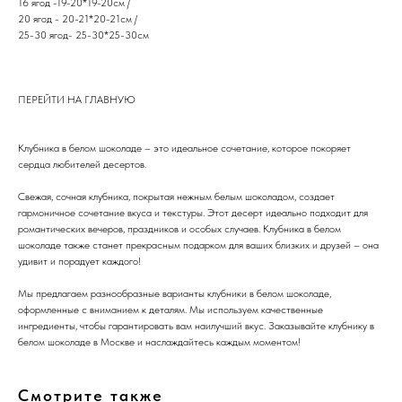
16 ягод -19-20*19-20см /
20 ягод - 20-21*20-21см /
25-30 ягод- 25-30*25-30см
ПЕРЕЙТИ НА ГЛАВНУЮ
Клубника в белом шоколаде – это идеальное сочетание, которое покоряет
сердца любителей десертов.
Свежая, сочная клубника, покрытая нежным белым шоколадом, создает
гармоничное сочетание вкуса и текстуры. Этот десерт идеально подходит для
романтических вечеров, праздников и особых случаев. Клубника в белом
шоколаде также станет прекрасным подарком для ваших близких и друзей – она
удивит и порадует каждого!
Мы предлагаем разнообразные варианты клубники в белом шоколаде,
оформленные с вниманием к деталям. Мы используем качественные
ингредиенты, чтобы гарантировать вам наилучший вкус. Заказывайте клубнику в
белом шоколаде в Москве и наслаждайтесь каждым моментом!
Смотрите также