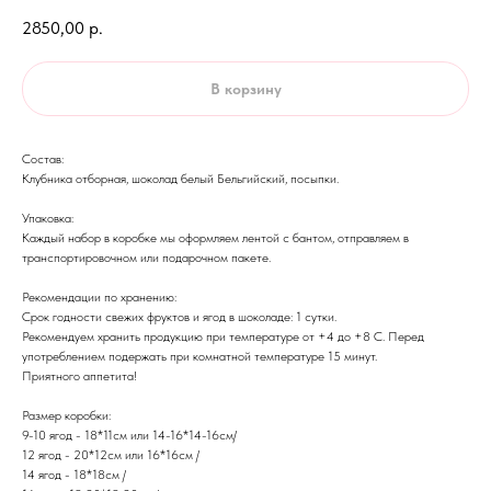
2850,00
р.
В корзину
Состав:
Клубника отборная, шоколад белый Бельгийский, посыпки.
Упаковка:
Каждый набор в коробке мы оформляем лентой с бантом, отправляем в
транспортировочном или подарочном пакете.
Рекомендации по хранению:
Срок годности свежих фруктов и ягод в шоколаде: 1 сутки.
Рекомендуем хранить продукцию при температуре от +4 до +8 С. Перед
употреблением подержать при комнатной температуре 15 минут.
​Приятного аппетита!
Размер коробки:
9-10 ягод - 18*11см или 14-16*14-16см/
12 ягод - 20*12см или 16*16см /
14 ягод - 18*18см /