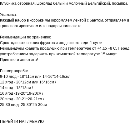
Клубника отборная, шоколад белый и молочный Бельгийский, посыпки.
Упаковка:
Каждый набор в коробке мы оформляем лентой с бантом, отправляем в
транспортировочном или подарочном пакете.
Рекомендации по хранению:
Срок годности свежих фруктов и ягод в шоколаде: 1 сутки.
Рекомендуем хранить продукцию при температуре от +4 до +8 С. Перед
употреблением подержать при комнатной температуре 15 минут.
​Приятного аппетита!
Размер коробки:
9-10 ягод - 18*11см или 14-16*14-16см/
12 ягод - 20*12см или 16*16см /
14 ягод - 18*18см /
16 ягод -19-20*19-20см /
20 ягод - 20-21*20-21см /
25-30 ягод- 25-30*25-30см
ПЕРЕЙТИ НА ГЛАВНУЮ