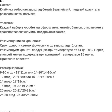
р.
Состав:
Клубника отборная, шоколад белый Бельгийский, пищевой краситель
розового цвета, посыпки.
Упаковка:
Каждый набор в коробке мы оформляем лентой с бантом, отправляем в
транспортировочном или подарочном пакете.
Рекомендации по хранению:
Срок годности свежих фруктов и ягод в шоколаде: 1 сутки.
Рекомендуем хранить продукцию при температуре от +4 до +8 С. Перед
употреблением подержать при комнатной температуре 15 минут.
​Приятного аппетита!
Размер коробки:
9-10 ягод - 18*11см или 14-16*14-16см/
12 ягод - 20*12см или 16-18*16-18см /
14 ягод - 18*18см /
16 ягод -19-20*19-20см /
20 ягод - 20-21*20-21см /
25-30 ягод- 25-30*25-30см