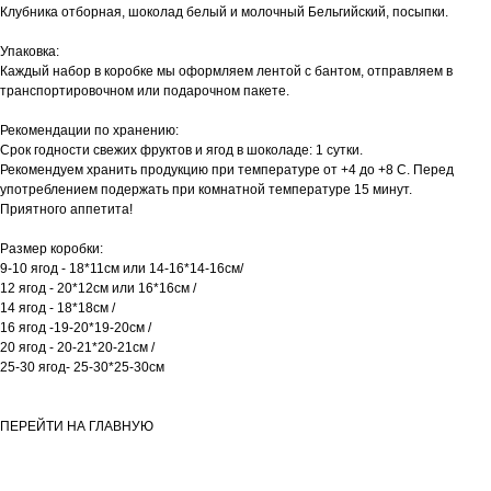
Клубника отборная, шоколад белый и молочный Бельгийский, посыпки.
Упаковка:
Каждый набор в коробке мы оформляем лентой с бантом, отправляем в
транспортировочном или подарочном пакете.
Рекомендации по хранению:
Срок годности свежих фруктов и ягод в шоколаде: 1 сутки.
Рекомендуем хранить продукцию при температуре от +4 до +8 С. Перед
употреблением подержать при комнатной температуре 15 минут.
​Приятного аппетита!
Размер коробки:
9-10 ягод - 18*11см или 14-16*14-16см/
12 ягод - 20*12см или 16*16см /
14 ягод - 18*18см /
16 ягод -19-20*19-20см /
20 ягод - 20-21*20-21см /
25-30 ягод- 25-30*25-30см
ПЕРЕЙТИ НА ГЛАВНУЮ