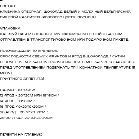
Состав:
Клубника отборная, шоколад белый и молочный Бельгийский,
пищевой краситель розового цвета, посыпки.
Упаковка:
Каждый набор в коробке мы оформляем лентой с бантом,
отправляем в транспортировочном или подарочном пакете.
Рекомендации по хранению:
Срок годности свежих фруктов и ягод в шоколаде: 1 сутки.
Рекомендуем хранить продукцию при температуре от +4 до +8 С.
Перед употреблением подержать при комнатной температуре 15
минут.
​Приятного аппетита!
Размер коробки:
12 ягод - 20*12см или 16*16см /
14 ягод - 18*18см /
16 ягод -19-20*19-20см /
20 ягод - 20-21*20-21см /
25-30 ягод- 25-30*25-30см
ПЕРЕЙТИ НА ГЛАВНУЮ