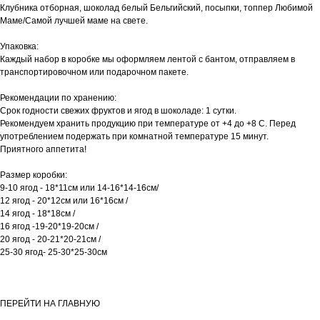
Клубника отборная, шоколад белый Бельгийский, посыпки, топпер Любимой
Маме/Самой лучшей маме на свете.
Упаковка:
Каждый набор в коробке мы оформляем лентой с бантом, отправляем в
транспортировочном или подарочном пакете.
Рекомендации по хранению:
Срок годности свежих фруктов и ягод в шоколаде: 1 сутки.
Рекомендуем хранить продукцию при температуре от +4 до +8 С. Перед
употреблением подержать при комнатной температуре 15 минут.
​Приятного аппетита!
Размер коробки:
9-10 ягод - 18*11см или 14-16*14-16см/
12 ягод - 20*12см или 16*16см /
14 ягод - 18*18см /
16 ягод -19-20*19-20см /
20 ягод - 20-21*20-21см /
25-30 ягод- 25-30*25-30см
ПЕРЕЙТИ НА ГЛАВНУЮ