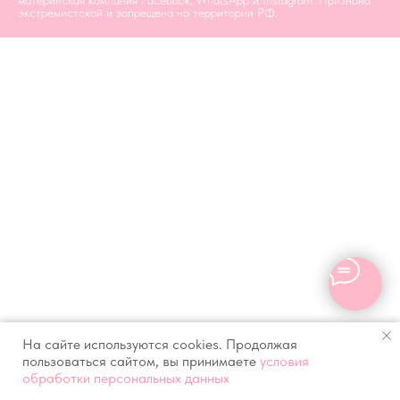
материнская компания Facebook, WhatsApp и Instagram. Признана
экстремистской и запрещена на территории РФ.
На сайте используются cookies. Продолжая
пользоваться сайтом, вы принимаете
условия
обработки персональных данных
Главная
Каталог
Оплата и доставка