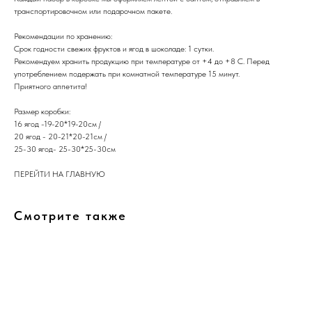
транспортировочном или подарочном пакете.
Рекомендации по хранению:
Срок годности свежих фруктов и ягод в шоколаде: 1 сутки.
Рекомендуем хранить продукцию при температуре от +4 до +8 С. Перед
употреблением подержать при комнатной температуре 15 минут.
​Приятного аппетита!
Размер коробки:
16 ягод -19-20*19-20см /
20 ягод - 20-21*20-21см /
25-30 ягод- 25-30*25-30см
ПЕРЕЙТИ НА ГЛАВНУЮ
Смотрите также