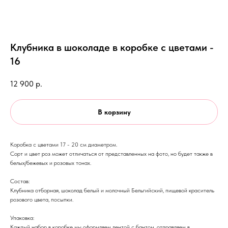
Клубника в шоколаде в коробке с цветами -
16
12 900
р.
В корзину
Коробка с цветами 17 - 20 см диаметром.
Сорт и цвет роз может отличаться от представленных на фото, но будет также в
белых/бежевых и розовых тонах.
Состав:
Клубника отборная, шоколад белый и молочный Бельгийский, пищевой краситель
розового цвета, посыпки.
Упаковка:
Каждый набор в коробке мы оформляем лентой с бантом, отправляем в