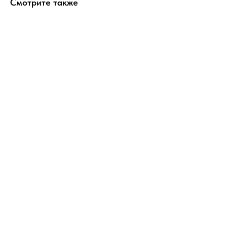
Смотрите также
ERROR:Not found category