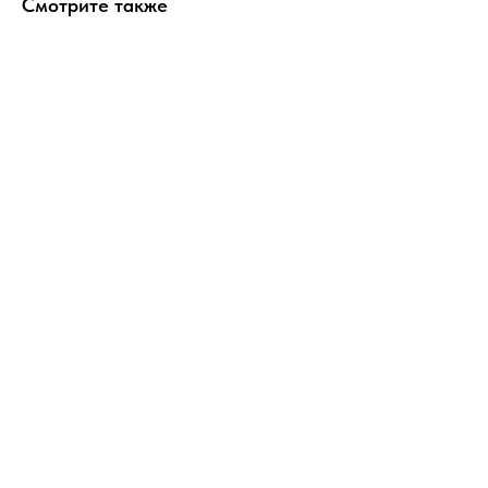
Смотрите также
ERROR:Not found category