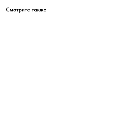
Смотрите также
ERROR:Not found category