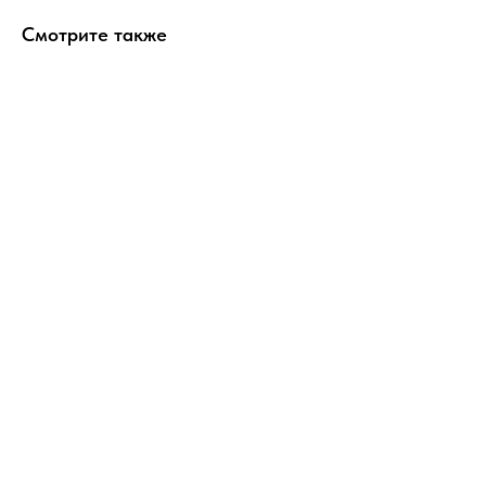
Смотрите также
ERROR:Not found category