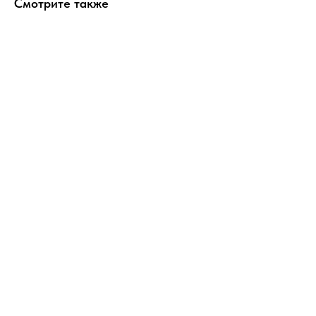
Смотрите также
ERROR:Not found category