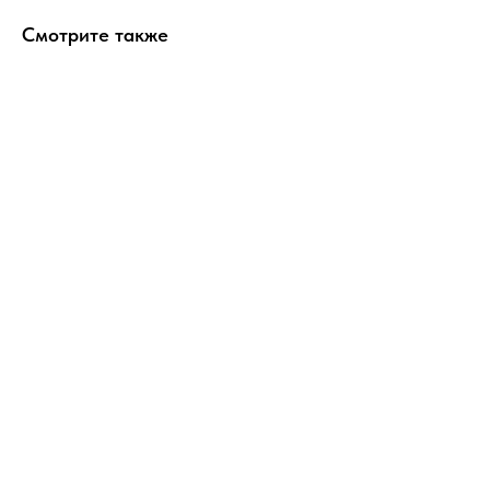
Смотрите также
ERROR:Not found category