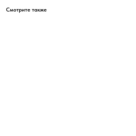
Смотрите также
ERROR:Not found category